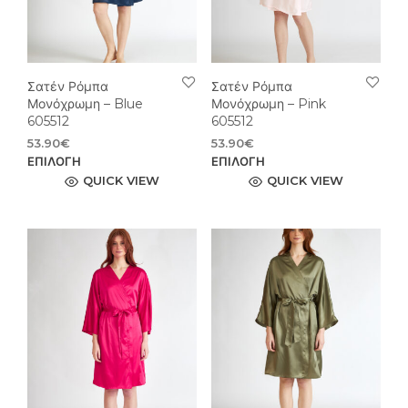
σελίδα
σελί
του
του
προϊόντος
προϊ
Σατέν Ρόμπα
Σατέν Ρόμπα
Μονόχρωμη – Blue
Μονόχρωμη – Pink
605512
605512
53.90
€
53.90
€
Αυτό
Αυτ
ΕΠΙΛΟΓΉ
ΕΠΙΛΟΓΉ
το
το
QUICK VIEW
QUICK VIEW
προϊόν
προϊ
έχει
έχει
πολλαπλές
πολ
παραλλαγές.
παρ
Οι
Οι
επιλογές
επιλ
μπορούν
μπο
να
να
επιλεγούν
επιλ
στη
στη
σελίδα
σελί