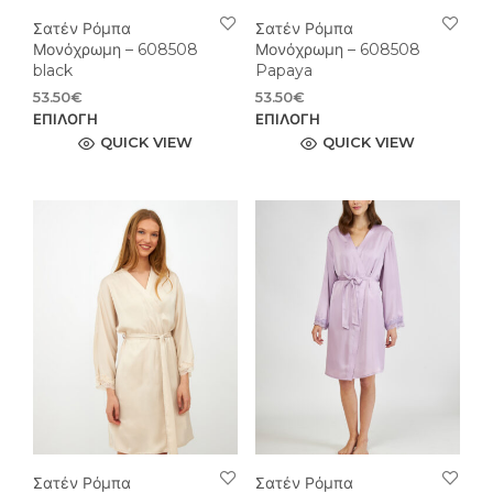
Σατέν Ρόμπα
Σατέν Ρόμπα
Μονόχρωμη – 608508
Μονόχρωμη – 608508
black
Papaya
53.50
€
53.50
€
Αυτό
Αυτ
ΕΠΙΛΟΓΉ
ΕΠΙΛΟΓΉ
το
το
QUICK VIEW
QUICK VIEW
προϊόν
προϊ
έχει
έχει
πολλαπλές
πολ
παραλλαγές.
παρ
Οι
Οι
επιλογές
επιλ
μπορούν
μπο
να
να
επιλεγούν
επιλ
στη
στη
σελίδα
σελί
του
του
προϊόντος
προϊ
Σατέν Ρόμπα
Σατέν Ρόμπα