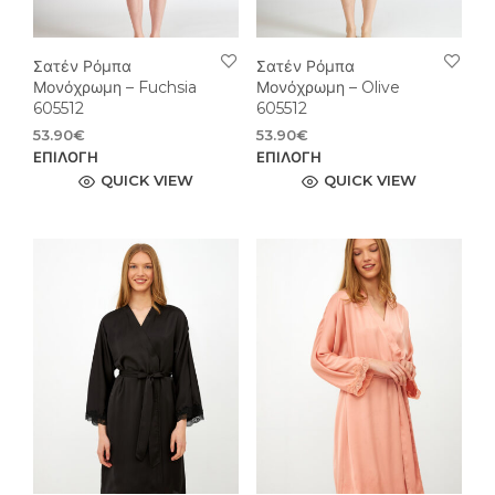
του
του
προϊόντος
προϊ
Σατέν Ρόμπα
Σατέν Ρόμπα
Μονόχρωμη – Fuchsia
Μονόχρωμη – Olive
605512
605512
53.90
€
53.90
€
Αυτό
Αυτ
ΕΠΙΛΟΓΉ
ΕΠΙΛΟΓΉ
το
το
QUICK VIEW
QUICK VIEW
προϊόν
προϊ
έχει
έχει
πολλαπλές
πολ
παραλλαγές.
παρ
Οι
Οι
επιλογές
επιλ
μπορούν
μπο
να
να
επιλεγούν
επιλ
στη
στη
σελίδα
σελί
του
του
προϊόντος
προϊ