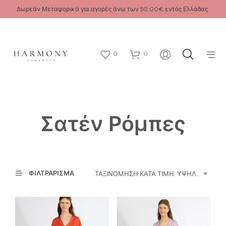
Δωρεάν Μεταφορικά για αγορές άνω των 50,00€ εντός Ελλάδας.
0
0
Σατέν Ρόμπες
ΦΙΛΤΡΆΡΙΣΜΑ
ΤΑΞΙΝΌΜΗΣΗ ΚΑΤΆ ΤΙΜΉ: ΥΨΗΛΉ ΠΡΟΣ ΧΑΜΗΛΉ