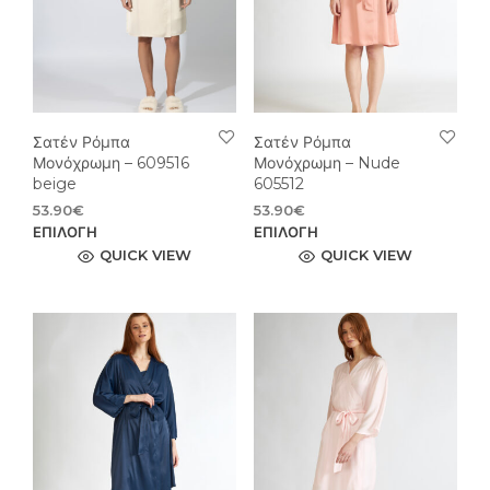
επιλεγούν
επιλ
στη
στη
σελίδα
σελί
του
του
προϊόντος
προϊ
Σατέν Ρόμπα
Σατέν Ρόμπα
Μονόχρωμη – 609516
Μονόχρωμη – Nude
beige
605512
53.90
€
53.90
€
Αυτό
Αυτ
ΕΠΙΛΟΓΉ
ΕΠΙΛΟΓΉ
το
το
QUICK VIEW
QUICK VIEW
προϊόν
προϊ
έχει
έχει
πολλαπλές
πολ
παραλλαγές.
παρ
Οι
Οι
επιλογές
επιλ
μπορούν
μπο
να
να
επιλεγούν
επιλ
στη
στη