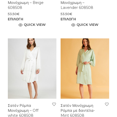
Μονόχρωμη – Beige
Μονόχρωμη –
608508
Lavender 608508
53.50
€
53.50
€
Αυτό
Αυτ
ΕΠΙΛΟΓΉ
ΕΠΙΛΟΓΉ
το
το
QUICK VIEW
QUICK VIEW
προϊόν
προϊ
έχει
έχει
πολλαπλές
πολ
παραλλαγές.
παρ
Οι
Οι
επιλογές
επιλ
μπορούν
μπο
να
να
επιλεγούν
επιλ
στη
στη
σελίδα
σελί
του
του
προϊόντος
προϊ
Σατέν Ρόμπα
Σατέν Μονόχρωμη
Μονόχρωμη – Off
Ρόμπα με δαντέλα-
white 608508
Mint 608508