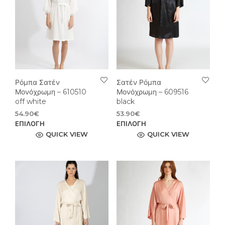
μπορούν
μπο
να
να
επιλεγούν
επιλ
στη
στη
σελίδα
σελί
του
του
προϊόντος
προϊ
Ρόμπα Σατέν
Σατέν Ρόμπα
Μονόχρωμη – 610510
Μονόχρωμη – 609516
off white
black
54.90
€
53.90
€
Αυτό
Αυτ
ΕΠΙΛΟΓΉ
ΕΠΙΛΟΓΉ
το
το
QUICK VIEW
QUICK VIEW
προϊόν
προϊ
έχει
έχει
πολλαπλές
πολ
παραλλαγές.
παρ
Οι
Οι
επιλογές
επιλ
μπορούν
μπο
να
να