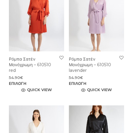
Ρόμπα Σατέν
Ρόμπα Σατέν
Μονόχρωμη – 610510
Μονόχρωμη – 610510
red
lavender
54.90
€
54.90
€
Αυτό
Αυτ
ΕΠΙΛΟΓΉ
ΕΠΙΛΟΓΉ
το
το
QUICK VIEW
QUICK VIEW
προϊόν
προϊ
έχει
έχει
πολλαπλές
πολ
παραλλαγές.
παρ
Οι
Οι
επιλογές
επιλ