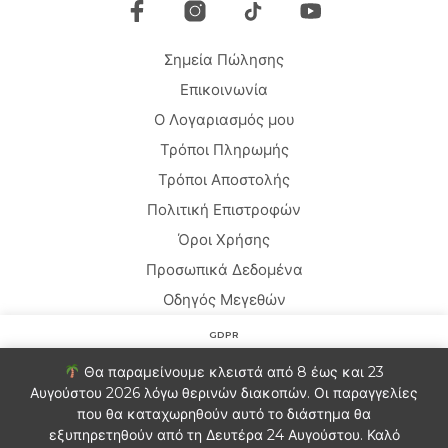
Σημεία Πώλησης
Επικοινωνία
Ο Λογαριασμός μου
Τρόποι Πληρωμής
Τρόποι Αποστολής
Πολιτική Επιστροφών
Όροι Χρήσης
Προσωπικά Δεδομένα
Οδηγός Μεγεθών
GDPR
Copyright © 2020 HARMONY HOMEWEAR
Στον ιστότοπο χρησιμοποιούμε cookies για να βελτιώσουμε
Θα παραμείνουμε κλειστά από 8 έως και 23
την εμπειρία σας. Θα υποθέσουμε ότι είστε εντάξει με αυτό.
Αυγούστου 2026 λόγω θερινών διακοπών. Οι παραγγελίες
Αν θέλετε μπορείτε να εξαιρεθείτε.
Πληροφορίες
που θα καταχωρηθούν αυτό το διάστημα θα
Ελληνικα
English
(
Αγγλικα
)
εξυπηρετηθούν από τη Δευτέρα 24 Αυγούστου. Καλό
Ρυθμίσεις Cookie