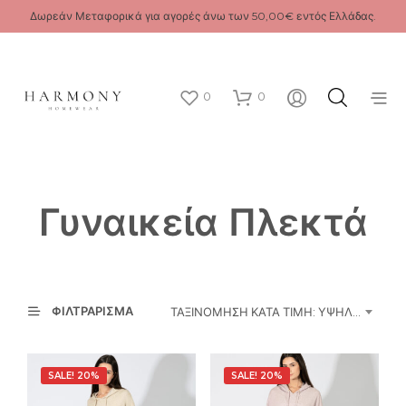
Δωρεάν Μεταφορικά για αγορές άνω των 50,00€ εντός Ελλάδας.
0
0
Γυναικεία Πλεκτά
ΦΙΛΤΡΆΡΙΣΜΑ
ΤΑΞΙΝΌΜΗΣΗ ΚΑΤΆ ΤΙΜΉ: ΥΨΗΛΉ ΠΡΟΣ ΧΑΜΗΛΉ
SALE! 20%
SALE! 20%