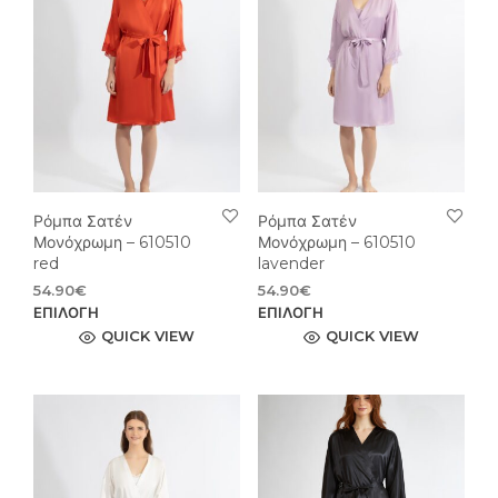
Ρόμπα Σατέν
Ρόμπα Σατέν
Μονόχρωμη – 610510
Μονόχρωμη – 610510
red
lavender
54.90
€
54.90
€
Αυτό
Αυτ
ΕΠΙΛΟΓΉ
ΕΠΙΛΟΓΉ
το
το
QUICK VIEW
QUICK VIEW
προϊόν
προϊ
έχει
έχει
πολλαπλές
πολ
παραλλαγές.
παρ
Οι
Οι
επιλογές
επιλ