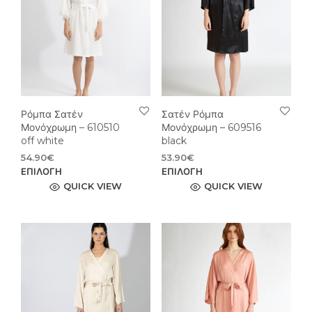
μπορούν
μπο
να
να
επιλεγούν
επιλ
στη
στη
σελίδα
σελί
του
του
προϊόντος
προϊ
Ρόμπα Σατέν
Σατέν Ρόμπα
Μονόχρωμη – 610510
Μονόχρωμη – 609516
off white
black
54.90
€
53.90
€
Αυτό
Αυτ
ΕΠΙΛΟΓΉ
ΕΠΙΛΟΓΉ
το
το
QUICK VIEW
QUICK VIEW
προϊόν
προϊ
έχει
έχει
πολλαπλές
πολ
παραλλαγές.
παρ
Οι
Οι
επιλογές
επιλ
μπορούν
μπο
να
να