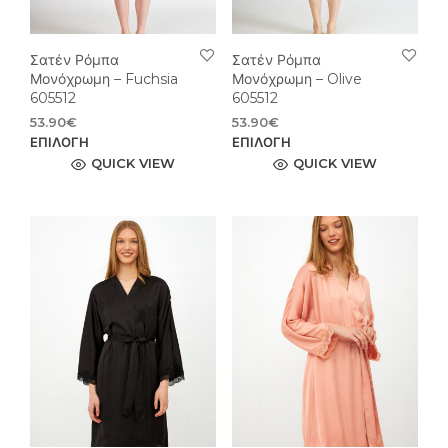
του
του
προϊόντος
προϊ
Σατέν Ρόμπα
Σατέν Ρόμπα
Μονόχρωμη – Fuchsia
Μονόχρωμη – Olive
605512
605512
53.90
€
53.90
€
Αυτό
Αυτ
ΕΠΙΛΟΓΉ
ΕΠΙΛΟΓΉ
το
το
QUICK VIEW
QUICK VIEW
προϊόν
προϊ
έχει
έχει
πολλαπλές
πολ
παραλλαγές.
παρ
Οι
Οι
επιλογές
επιλ
μπορούν
μπο
να
να
επιλεγούν
επιλ
στη
στη
σελίδα
σελί
του
του
προϊόντος
προϊ