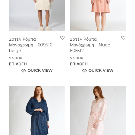
επιλεγούν
επιλ
στη
στη
σελίδα
σελί
του
του
προϊόντος
προϊ
Σατέν Ρόμπα
Σατέν Ρόμπα
Μονόχρωμη – 609516
Μονόχρωμη – Nude
beige
605512
53.90
€
53.90
€
Αυτό
Αυτ
ΕΠΙΛΟΓΉ
ΕΠΙΛΟΓΉ
το
το
QUICK VIEW
QUICK VIEW
προϊόν
προϊ
έχει
έχει
πολλαπλές
πολ
παραλλαγές.
παρ
Οι
Οι
επιλογές
επιλ
μπορούν
μπο
να
να
επιλεγούν
επιλ
στη
στη