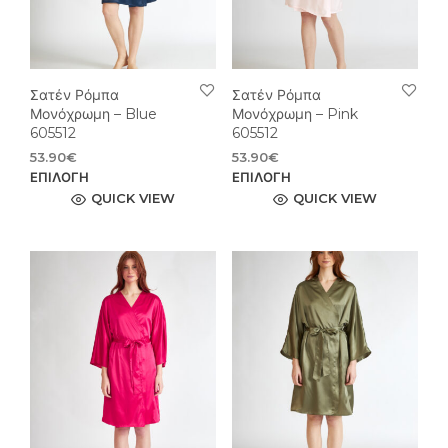
σελίδα
σελί
του
του
προϊόντος
προϊ
Σατέν Ρόμπα
Σατέν Ρόμπα
Μονόχρωμη – Blue
Μονόχρωμη – Pink
605512
605512
53.90
€
53.90
€
Αυτό
Αυτ
ΕΠΙΛΟΓΉ
ΕΠΙΛΟΓΉ
το
το
QUICK VIEW
QUICK VIEW
προϊόν
προϊ
έχει
έχει
πολλαπλές
πολ
παραλλαγές.
παρ
Οι
Οι
επιλογές
επιλ
μπορούν
μπο
να
να
επιλεγούν
επιλ
στη
στη
σελίδα
σελί