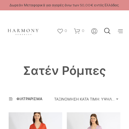
Δωρεάν Μεταφορικά για αγορές άνω των 50,00€ εντός Ελλάδας.
0
0
Σατέν Ρόμπες
ΦΙΛΤΡΆΡΙΣΜΑ
ΤΑΞΙΝΌΜΗΣΗ ΚΑΤΆ ΤΙΜΉ: ΥΨΗΛΉ ΠΡΟΣ ΧΑΜΗΛΉ