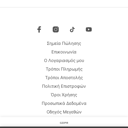
προϊόντος
προϊ
Σημεία Πώλησης
Επικοινωνία
Ο Λογαριασμός μου
Τρόποι Πληρωμής
Τρόποι Αποστολής
Πολιτική Επιστροφών
Όροι Χρήσης
Προσωπικά Δεδομένα
Οδηγός Μεγεθών
GDPR
Copyright © 2020 HARMONY HOMEWEAR