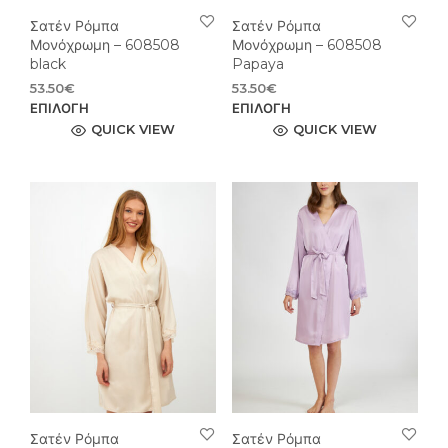
Σατέν Ρόμπα
Σατέν Ρόμπα
Μονόχρωμη – 608508
Μονόχρωμη – 608508
black
Papaya
53.50
€
53.50
€
Αυτό
Αυτ
ΕΠΙΛΟΓΉ
ΕΠΙΛΟΓΉ
το
το
QUICK VIEW
QUICK VIEW
προϊόν
προϊ
έχει
έχει
πολλαπλές
πολ
παραλλαγές.
παρ
Οι
Οι
επιλογές
επιλ
μπορούν
μπο
να
να
επιλεγούν
επιλ
στη
στη
σελίδα
σελί
του
του
προϊόντος
προϊ
Σατέν Ρόμπα
Σατέν Ρόμπα