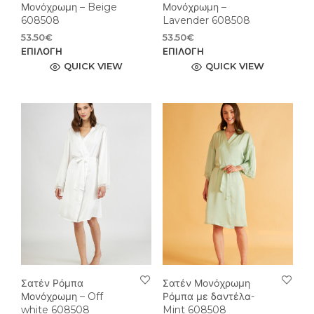
Μονόχρωμη – Beige
Μονόχρωμη –
608508
Lavender 608508
53.50
€
53.50
€
Αυτό
Αυτ
ΕΠΙΛΟΓΉ
ΕΠΙΛΟΓΉ
το
το
QUICK VIEW
QUICK VIEW
προϊόν
προϊ
έχει
έχει
πολλαπλές
πολ
παραλλαγές.
παρ
Οι
Οι
επιλογές
επιλ
μπορούν
μπο
να
να
επιλεγούν
επιλ
στη
στη
σελίδα
σελί
του
του
προϊόντος
προϊ
Σατέν Ρόμπα
Σατέν Μονόχρωμη
Μονόχρωμη – Off
Ρόμπα με δαντέλα-
white 608508
Mint 608508