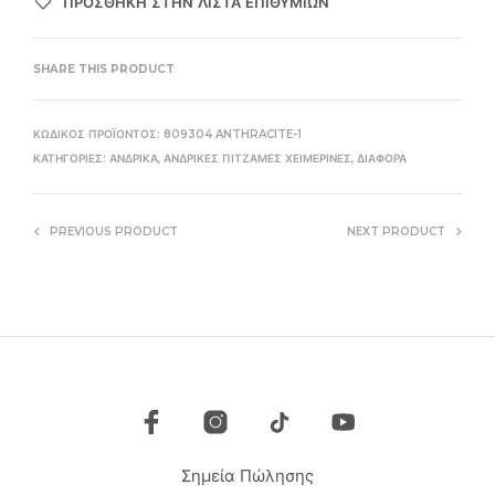
ΠΡΌΣΘΉΚΗ ΣΤΗΝ ΛΊΣΤΑ ΕΠΙΘΥΜΙΏΝ
SHARE THIS PRODUCT
ΚΩΔΙΚΌΣ ΠΡΟΪΌΝΤΟΣ:
809304 ANTHRACITE-1
ΚΑΤΗΓΟΡΊΕΣ:
ΑΝΔΡΙΚΆ
,
ΑΝΔΡΙΚΈΣ ΠΙΤΖΆΜΕΣ ΧΕΙΜΕΡΙΝΈΣ
,
ΔΙΆΦΟΡΑ
PREVIOUS PRODUCT
NEXT PRODUCT
Σημεία Πώλησης