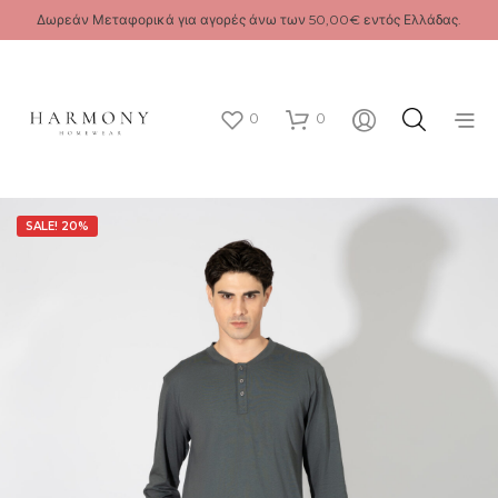
Δωρεάν Μεταφορικά για αγορές άνω των 50,00€ εντός Ελλάδας.
0
0
SALE! 20%