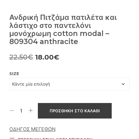
Ανδρική Πιτζάμα πατιλέτα και
λάστιχο στο παντελόνι
μονόχρωμη cotton modal –
809304 anthracite
Original
Η
22.50
€
18.00
€
price
τρέχουσα
SIZE
was:
τιμή
22.50€.
είναι:
18.00€.
ΠΡΟΣΘΉΚΗ ΣΤΟ ΚΑΛΆΘΙ
ΟΔΗΓΌΣ ΜΕΓΕΘΏΝ