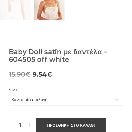
Baby Doll satin με δαντέλα –
604505 off white
Original
Η
15.90
€
9.54
€
price
τρέχουσα
SIZE
was:
τιμή
15.90€.
είναι:
9.54€.
ΠΡΟΣΘΉΚΗ ΣΤΟ ΚΑΛΆΘΙ