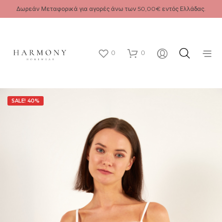
Δωρεάν Μεταφορικά για αγορές άνω των 50,00€ εντός Ελλάδας.
0
0
SALE! 40%