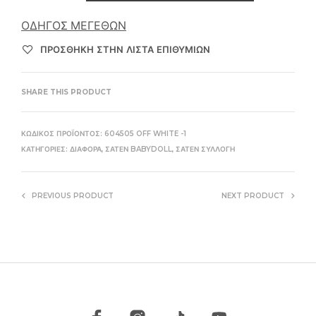
ΟΔΗΓΌΣ ΜΕΓΕΘΏΝ
ΠΡΌΣΘΉΚΗ ΣΤΗΝ ΛΊΣΤΑ ΕΠΙΘΥΜΙΏΝ
SHARE THIS PRODUCT
ΚΩΔΙΚΌΣ ΠΡΟΪΌΝΤΟΣ:
604505 OFF WHITE -1
ΚΑΤΗΓΟΡΊΕΣ:
ΔΙΆΦΟΡΑ
,
ΣΑΤΈΝ BABYDOLL
,
ΣΑΤΈΝ ΣΥΛΛΟΓΉ
PREVIOUS PRODUCT
NEXT PRODUCT