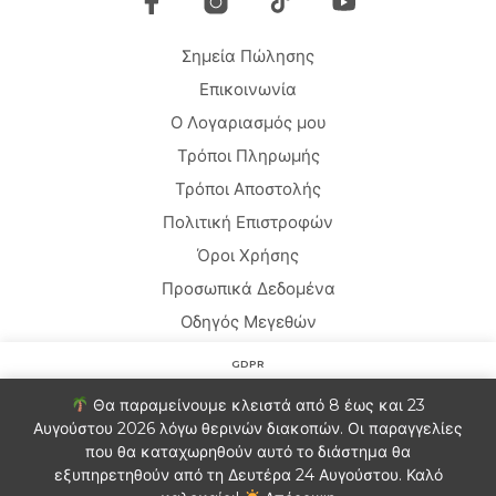
Σημεία Πώλησης
Επικοινωνία
Ο Λογαριασμός μου
Τρόποι Πληρωμής
Τρόποι Αποστολής
Πολιτική Επιστροφών
Όροι Χρήσης
Προσωπικά Δεδομένα
Οδηγός Μεγεθών
GDPR
Copyright © 2020 HARMONY HOMEWEAR
Στον ιστότοπο χρησιμοποιούμε cookies για να βελτιώσουμε
Θα παραμείνουμε κλειστά από 8 έως και 23
την εμπειρία σας. Θα υποθέσουμε ότι είστε εντάξει με αυτό.
Αυγούστου 2026 λόγω θερινών διακοπών. Οι παραγγελίες
Αν θέλετε μπορείτε να εξαιρεθείτε.
Πληροφορίες
που θα καταχωρηθούν αυτό το διάστημα θα
Ελληνικα
English
(
Αγγλικα
)
εξυπηρετηθούν από τη Δευτέρα 24 Αυγούστου. Καλό
Ρυθμίσεις Cookie
ΑΠΟΔΟΧΗ