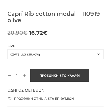
Capri Rib cotton modal – 110919
olive
Original
Η
20.90
€
16.72
€
price
τρέχουσα
SIZE
was:
τιμή
20.90€.
είναι:
16.72€.
ΠΡΟΣΘΉΚΗ ΣΤΟ ΚΑΛΆΘΙ
ΟΔΗΓΌΣ ΜΕΓΕΘΏΝ
ΠΡΌΣΘΉΚΗ ΣΤΗΝ ΛΊΣΤΑ ΕΠΙΘΥΜΙΏΝ