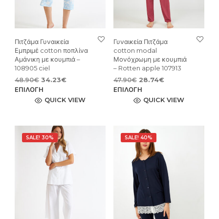
Πιτζάμα Γυναικεία
Γυναικεία Πιτζάμα
Εμπριμέ cotton ποπλίνα
cotton modal
Αμάνικη με κουμπιά –
Μονόχρωμη με κουμπιά
108905 ciel
– Rotten apple 107913
Original
Η
Original
Η
48.90
€
34.23
€
47.90
€
28.74
€
price
τρέχουσα
Αυτό
price
τρέχουσα
Αυτ
ΕΠΙΛΟΓΉ
ΕΠΙΛΟΓΉ
was:
τιμή
was:
τιμή
το
το
QUICK VIEW
QUICK VIEW
48.90€.
είναι:
47.90€.
είναι:
προϊόν
προϊ
34.23€.
28.74€.
έχει
έχει
πολλαπλές
πολ
SALE! 30%
SALE! 40%
παραλλαγές.
παρ
Οι
Οι
επιλογές
επιλ
μπορούν
μπο
να
να
επιλεγούν
επιλ
στη
στη
σελίδα
σελί