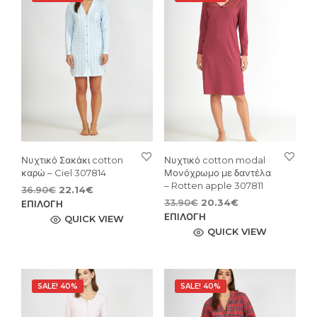
Νυχτικό Σακάκι cotton
Νυχτικό cotton modal
καρώ – Ciel 307814
Μονόχρωμο με δαντέλα
– Rotten apple 307811
Original
Η
36.90
€
22.14
€
Original
Η
price
τρέχουσα
Αυτό
33.90
€
20.34
€
ΕΠΙΛΟΓΉ
price
τρέχουσα
Αυτ
was:
τιμή
ΕΠΙΛΟΓΉ
το
QUICK VIEW
was:
τιμή
36.90€.
είναι:
το
QUICK VIEW
προϊόν
33.90€.
είναι:
22.14€.
προϊ
έχει
20.34€.
έχει
πολλαπλές
πολ
παραλλαγές.
SALE! 40%
SALE! 40%
παρ
Οι
Οι
επιλογές