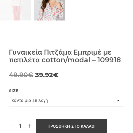
Γυναικεία Πιτζάμα Εμπριμέ με
πατιλέτα cotton/modal – 109918
Original
Η
49.90
€
39.92
€
price
τρέχουσα
SIZE
was:
τιμή
49.90€.
είναι:
39.92€.
ΠΡΟΣΘΉΚΗ ΣΤΟ ΚΑΛΆΘΙ