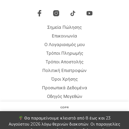
να
επιλ
επιλεγούν
στη
στη
σελί
σελίδα
του
Σημεία Πώλησης
του
προϊ
προϊόντος
Επικοινωνία
Ο Λογαριασμός μου
Τρόποι Πληρωμής
Τρόποι Αποστολής
Πολιτική Επιστροφών
Όροι Χρήσης
Προσωπικά Δεδομένα
Οδηγός Μεγεθών
GDPR
Copyright © 2020 HARMONY HOMEWEAR
Στον ιστότοπο χρησιμοποιούμε cookies για να βελτιώσουμε
Θα παραμείνουμε κλειστά από 8 έως και 23
την εμπειρία σας. Θα υποθέσουμε ότι είστε εντάξει με αυτό.
Αυγούστου 2026 λόγω θερινών διακοπών. Οι παραγγελίες