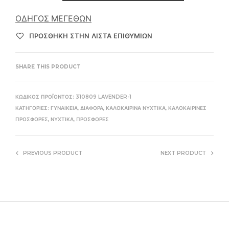
ΟΔΗΓΌΣ ΜΕΓΕΘΏΝ
ΠΡΌΣΘΉΚΗ ΣΤΗΝ ΛΊΣΤΑ ΕΠΙΘΥΜΙΏΝ
SHARE THIS PRODUCT
ΚΩΔΙΚΌΣ ΠΡΟΪΌΝΤΟΣ:
310809 LAVENDER-1
ΚΑΤΗΓΟΡΊΕΣ:
ΓΥΝΑΙΚΕΊΑ
,
ΔΙΆΦΟΡΑ
,
ΚΑΛΟΚΑΙΡΙΝΆ ΝΥΧΤΙΚΆ
,
ΚΑΛΟΚΑΙΡΙΝΈΣ
ΠΡΟΣΦΟΡΈΣ
,
ΝΥΧΤΙΚΆ
,
ΠΡΟΣΦΟΡΈΣ
PREVIOUS PRODUCT
NEXT PRODUCT