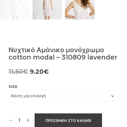
Νυχτικό Αμάνικο μονόχρωμο
cotton modal – 310809 lavender
Original
Η
11.50
€
9.20
€
price
τρέχουσα
SIZE
was:
τιμή
11.50€.
είναι:
9.20€.
ΠΡΟΣΘΉΚΗ ΣΤΟ ΚΑΛΆΘΙ