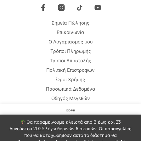
Σημεία Πώλησης
Επικοινωνία
Ο Λογαριασμός μου
Τρόποι Πληρωμής
Τρόποι Αποστολής
Πολιτική Επιστροφών
Όροι Χρήσης
Προσωπικά Δεδομένα
Οδηγός Μεγεθών
GDPR
Copyright © 2020 HARMONY HOMEWEAR
Στον ιστότοπο χρησιμοποιούμε cookies για να βελτιώσουμε
Θα παραμείνουμε κλειστά από 8 έως και 23
την εμπειρία σας. Θα υποθέσουμε ότι είστε εντάξει με αυτό.
Αυγούστου 2026 λόγω θερινών διακοπών. Οι παραγγελίες
Αν θέλετε μπορείτε να εξαιρεθείτε.
Πληροφορίες
που θα καταχωρηθούν αυτό το διάστημα θα
Ελληνικα
English
(
Αγγλικα
)