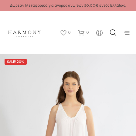
Δωρεάν Μεταφορικά για αγορές άνω των 50,00€ εντός Ελλάδας.
0
0
SALE! 20%