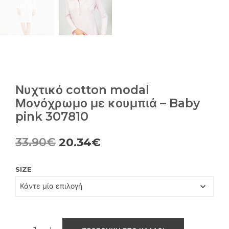
Νυχτικό cotton modal
Μονόχρωμο με κουμπιά – Baby
pink 307810
Original
Η
33.90
€
20.34
€
price
τρέχουσα
SIZE
was:
τιμή
33.90€.
είναι:
20.34€.