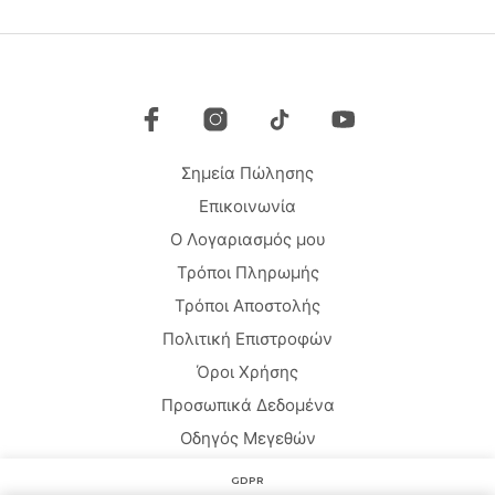
Οι
μπορούν
επιλ
να
μπο
επιλεγούν
να
στη
επιλ
σελίδα
στη
του
σελί
προϊόντος
Σημεία Πώλησης
του
προϊ
Επικοινωνία
Ο Λογαριασμός μου
Τρόποι Πληρωμής
Τρόποι Αποστολής
Πολιτική Επιστροφών
Όροι Χρήσης
Προσωπικά Δεδομένα
Οδηγός Μεγεθών
GDPR
Copyright © 2020 HARMONY HOMEWEAR