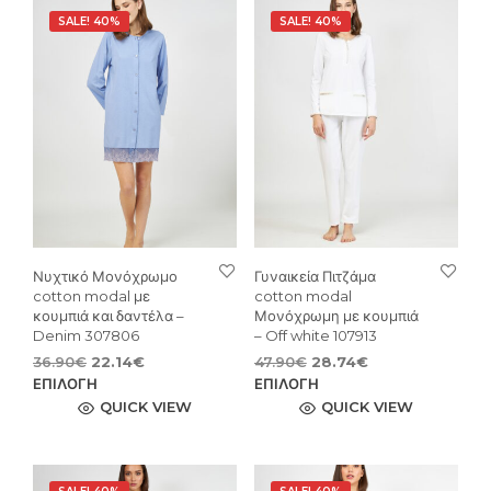
SALE! 40%
SALE! 40%
Νυχτικό Μονόχρωμο
Γυναικεία Πιτζάμα
cotton modal με
cotton modal
κουμπιά και δαντέλα –
Μονόχρωμη με κουμπιά
Denim 307806
– Off white 107913
Original
Η
Original
Η
36.90
€
22.14
€
47.90
€
28.74
€
price
τρέχουσα
Αυτό
price
τρέχουσα
Αυτ
ΕΠΙΛΟΓΉ
ΕΠΙΛΟΓΉ
was:
τιμή
was:
τιμή
το
το
QUICK VIEW
QUICK VIEW
36.90€.
είναι:
47.90€.
είναι:
προϊόν
προϊ
22.14€.
28.74€.
έχει
έχει
πολλαπλές
πολ