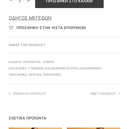
ΠΡΟΣΘΉΚΗ ΣΤΟ ΚΑΛΆΘΙ
ΟΔΗΓΌΣ ΜΕΓΕΘΏΝ
ΠΡΌΣΘΉΚΗ ΣΤΗΝ ΛΊΣΤΑ ΕΠΙΘΥΜΙΏΝ
SHARE THIS PRODUCT
ΚΩΔΙΚΌΣ ΠΡΟΪΌΝΤΟΣ:
308816
ΚΑΤΗΓΟΡΊΕΣ:
ΓΥΝΑΙΚΕΊΑ
,
ΚΑΛΟΚΑΙΡΙΝΆ ΝΥΧΤΙΚΆ
,
ΚΑΛΟΚΑΙΡΙΝΈΣ
ΠΡΟΣΦΟΡΈΣ
,
ΝΥΧΤΙΚΆ
,
ΠΡΟΣΦΟΡΈΣ
PREVIOUS PRODUCT
NEXT PRODUCT
ΣΧΕΤΙΚΆ ΠΡΟΪΌΝΤΑ