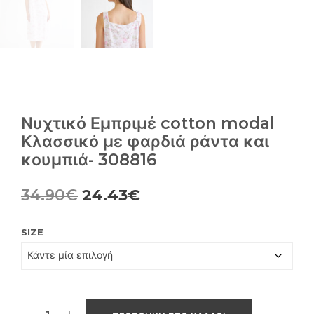
Νυχτικό Εμπριμέ cotton modal
Κλασσικό με φαρδιά ράντα και
κουμπιά- 308816
Original
Η
34.90
€
24.43
€
price
τρέχουσα
SIZE
was:
τιμή
34.90€.
είναι:
24.43€.