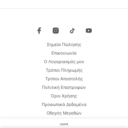
Οι
Οι
επιλογές
επιλ
μπορούν
μπο
να
να
επιλεγούν
επιλ
στη
στη
σελίδα
σελί
Σημεία Πώλησης
του
του
προϊόντος
προϊ
Επικοινωνία
Ο Λογαριασμός μου
Τρόποι Πληρωμής
Τρόποι Αποστολής
Πολιτική Επιστροφών
Όροι Χρήσης
Προσωπικά Δεδομένα
Οδηγός Μεγεθών
GDPR
Copyright © 2020 HARMONY HOMEWEAR