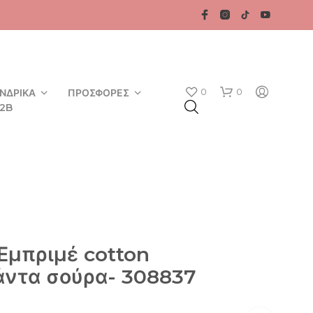
0
0
ΝΔΡΙΚΆ
ΠΡΟΣΦΟΡΈΣ
2B
Εμπριμέ cotton
Κ
άντα σούρα- 308837
Α
Ν
Έ
Ν