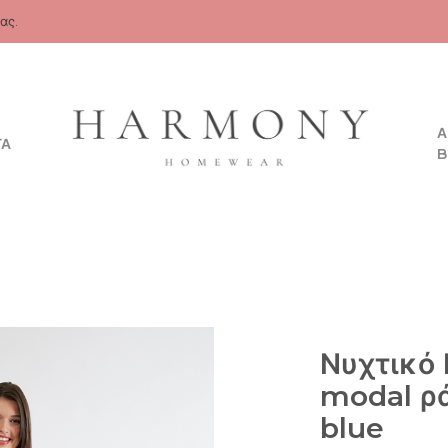
ας.
Α
ΤΑ
B
Νυχτικό 
modal ρ
blue