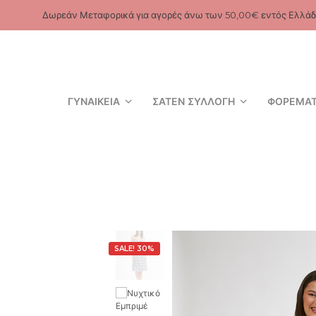
Δωρεάν Μεταφορικά για αγορές άνω των 50,00€ εντός Ελλάδ
ΓΥΝΑΙΚΕΊΑ
ΣΑΤΈΝ ΣΥΛΛΟΓΉ
ΦΟΡΈΜΑ
SALE! 30%