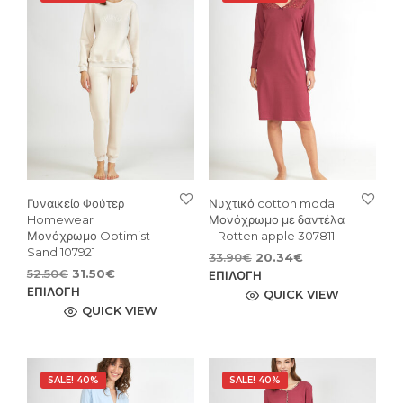
Γυναικείο Φούτερ
Νυχτικό cotton modal
Homewear
Μονόχρωμο με δαντέλα
Μονόχρωμο Optimist –
– Rotten apple 307811
Sand 107921
Original
Η
33.90
€
20.34
€
Original
Η
52.50
€
31.50
€
price
τρέχουσα
Αυτ
ΕΠΙΛΟΓΉ
price
τρέχουσα
Αυτό
was:
τιμή
ΕΠΙΛΟΓΉ
το
QUICK VIEW
was:
τιμή
33.90€.
είναι:
το
QUICK VIEW
προϊ
52.50€.
είναι:
20.34€.
προϊόν
έχει
31.50€.
έχει
πολ
πολλαπλές
παρ
SALE! 40%
SALE! 40%
παραλλαγές.
Οι