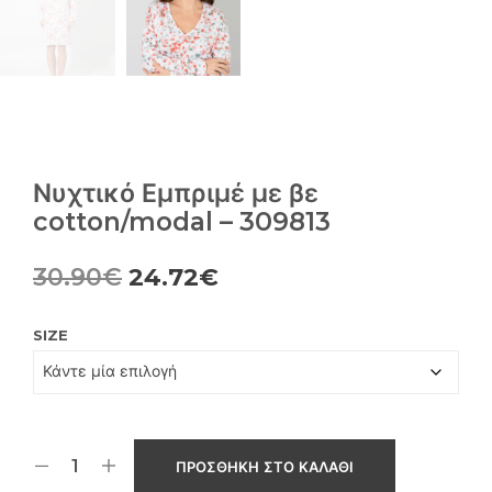
Νυχτικό Εμπριμέ με βε
cotton/modal – 309813
Original
Η
30.90
€
24.72
€
price
τρέχουσα
SIZE
was:
τιμή
30.90€.
είναι:
24.72€.
ΠΡΟΣΘΉΚΗ ΣΤΟ ΚΑΛΆΘΙ