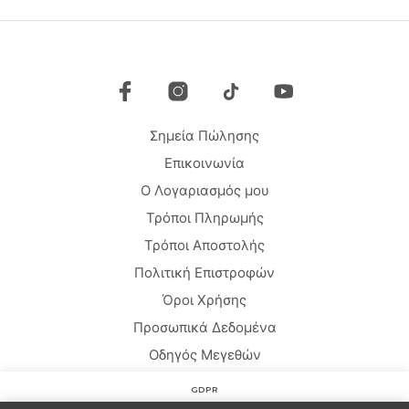
Οι
επιλ
επιλογές
μπο
μπορούν
να
να
επιλ
επιλεγούν
στη
στη
σελί
σελίδα
του
Σημεία Πώλησης
του
προϊ
προϊόντος
Επικοινωνία
Ο Λογαριασμός μου
Τρόποι Πληρωμής
Τρόποι Αποστολής
Πολιτική Επιστροφών
Όροι Χρήσης
Προσωπικά Δεδομένα
Οδηγός Μεγεθών
GDPR
Copyright © 2020 HARMONY HOMEWEAR