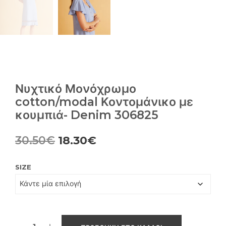
Νυχτικό Μονόχρωμο
cotton/modal Κοντομάνικο με
κουμπιά- Denim 306825
Original
Η
30.50
€
18.30
€
price
τρέχουσα
SIZE
was:
τιμή
30.50€.
είναι:
18.30€.