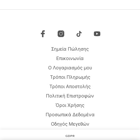
Οι
Οι
επιλογές
επιλ
μπορούν
μπο
να
να
επιλεγούν
επιλ
στη
στη
σελίδα
σελί
Σημεία Πώλησης
του
του
προϊόντος
προϊ
Επικοινωνία
Ο Λογαριασμός μου
Τρόποι Πληρωμής
Τρόποι Αποστολής
Πολιτική Επιστροφών
Όροι Χρήσης
Προσωπικά Δεδομένα
Οδηγός Μεγεθών
GDPR
Copyright © 2020 HARMONY HOMEWEAR