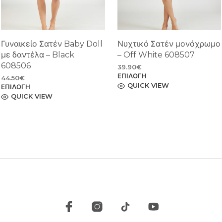
Γυναικείο Σατέν Baby Doll
Νυχτικό Σατέν μονόχρωμο
με δαντέλα – Black
– Off White 608507
608506
39.90
€
ΕΠΙΛΟΓΉ
Αυτό
44.50
€
το
QUICK VIEW
ΕΠΙΛΟΓΉ
Αυτό
προϊόν
το
QUICK VIEW
έχει
προϊόν
πολλαπλές
έχει
παραλλαγές.
πολλαπλές
Οι
παραλλαγές.
επιλογές
Οι
μπορούν
επιλογές
να
μπορούν
επιλεγούν
να
στη
επιλεγούν
σελίδα
στη
του
σελίδα
προϊόντος
του
προϊόντος