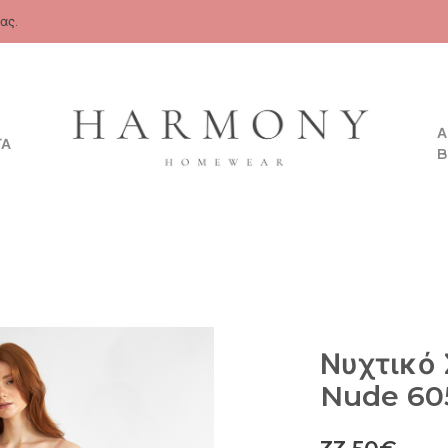
ας.
Α
ΤΑ
B
Νυχτικό
Nude 60