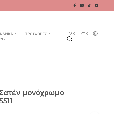
0
0
ΝΔΡΙΚΆ
ΠΡΟΣΦΟΡΈΣ
2B
 Σατέν μονόχρωμο –
Κ
5511
Α
Ν
Έ
Ν