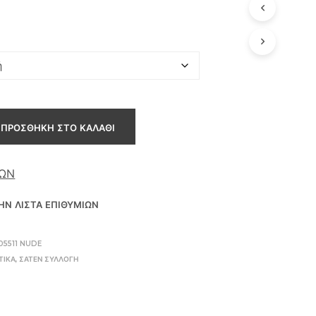
Α
Π
Ρ
Ο
Ϊ
Ό
Ν
Σ
Τ
ΠΡΟΣΘΉΚΗ ΣΤΟ ΚΑΛΆΘΙ
Ο
Κ
Α
ΘΏΝ
Λ
Ά
Θ
Ν ΛΊΣΤΑ ΕΠΙΘΥΜΙΏΝ
Ι
Σ
Α
05511 NUDE
Σ
ΤΙΚΆ
,
ΣΑΤΈΝ ΣΥΛΛΟΓΉ
.