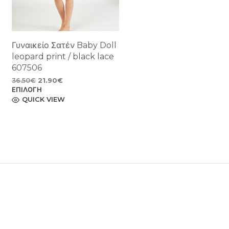
Γυναικείο Σατέν Baby Doll
leopard print / black lace
607506
Original
Η
36.50
€
21.90
€
ΕΠΙΛΟΓΉ
price
Αυτό
τρέχουσα
το
QUICK VIEW
was:
τιμή
προϊόν
36.50€.
είναι:
έχει
21.90€.
πολλαπλές
παραλλαγές.
Οι
επιλογές
μπορούν
να
επιλεγούν
στη
σελίδα
του
προϊόντος