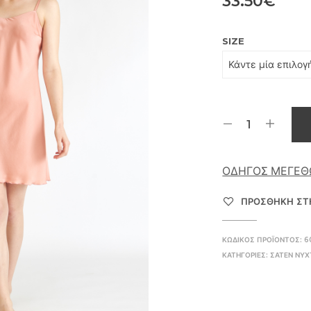
33.50
€
SIZE
ΟΔΗΓΌΣ ΜΕΓΕ
ΠΡΌΣΘΉΚΗ ΣΤΗ
ΚΩΔΙΚΌΣ ΠΡΟΪΌΝΤΟΣ:
6
ΚΑΤΗΓΟΡΊΕΣ:
ΣΑΤΈΝ ΝΥΧ