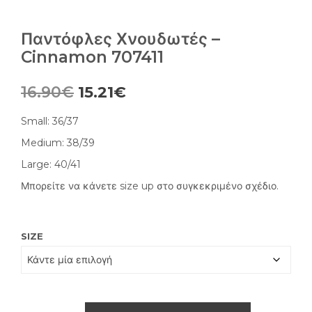
Παντόφλες Χνουδωτές –
Cinnamon 707411
Original
Η
16.90
€
15.21
€
price
τρέχουσα
Small: 36/37
was:
τιμή
Medium: 38/39
16.90€.
είναι:
Large: 40/41
15.21€.
Μπορείτε να κάνετε size up στο συγκεκριμένο σχέδιο.
SIZE