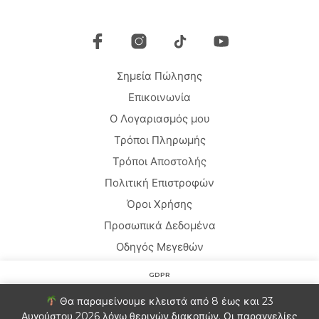
Σημεία Πώλησης
Επικοινωνία
Ο Λογαριασμός μου
Τρόποι Πληρωμής
Τρόποι Αποστολής
Πολιτική Επιστροφών
Όροι Χρήσης
Προσωπικά Δεδομένα
Οδηγός Μεγεθών
GDPR
Copyright © 2020 HARMONY HOMEWEAR
Στον ιστότοπο χρησιμοποιούμε cookies για να βελτιώσουμε
Θα παραμείνουμε κλειστά από 8 έως και 23
την εμπειρία σας. Θα υποθέσουμε ότι είστε εντάξει με αυτό.
Αυγούστου 2026 λόγω θερινών διακοπών. Οι παραγγελίες