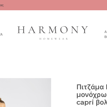
ας.
Α
ΤΑ
B
Πιτζάμα 
μονόχρω
capri βο