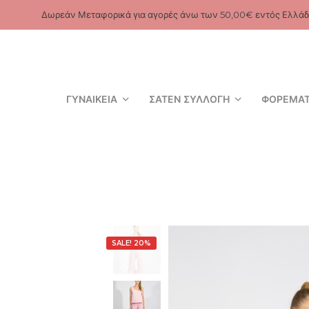
Δωρεάν Μεταφορικά για αγορές άνω των 50,00€ εντός Ελλάδ
ΓΥΝΑΙΚΕΊΑ
ΣΑΤΈΝ ΣΥΛΛΟΓΉ
ΦΟΡΈΜΑ
SALE! 20%