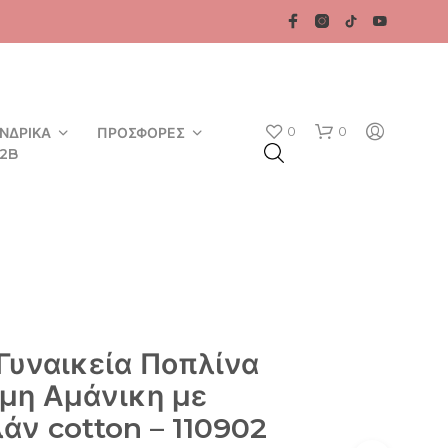
0
0
ΝΔΡΙΚΆ
ΠΡΟΣΦΟΡΈΣ
2B
Γυναικεία Ποπλίνα
Κ
μη Αμάνικη με
Α
Ν
λάν cotton – 110902
Έ
Ν