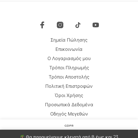
επιλ
μπορούν
μπο
να
να
επιλεγούν
επιλ
στη
στη
σελίδα
σελί
του
Σημεία Πώλησης
του
προϊόντος
προϊ
Επικοινωνία
Ο Λογαριασμός μου
Τρόποι Πληρωμής
Τρόποι Αποστολής
Πολιτική Επιστροφών
Όροι Χρήσης
Προσωπικά Δεδομένα
Οδηγός Μεγεθών
GDPR
Copyright © 2020 HARMONY HOMEWEAR
Στον ιστότοπο χρησιμοποιούμε cookies για να βελτιώσουμε
Θα παραμείνουμε κλειστά από 8 έως και 23