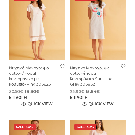
Νυχτικό Μονόχρωμο
Νυχτικό Μονόχρωμο
cotton/modal
cotton/modal
Κοντομάνικο με
Κοντομάνικο Sunshine-
κουμπιά- Pink 306825
Grey 306832
Original
Η
Original
Η
30.50
€
18.30
€
25.90
€
15.54
€
price
τρέχουσα
Αυτό
price
τρέχουσα
Αυτ
ΕΠΙΛΟΓΉ
ΕΠΙΛΟΓΉ
was:
τιμή
was:
τιμή
το
το
QUICK VIEW
QUICK VIEW
30.50€.
είναι:
25.90€.
είναι:
προϊόν
προϊ
18.30€.
15.54€.
έχει
έχει
πολλαπλές
πολ
SALE! 40%
SALE! 40%
παραλλαγές.
παρ