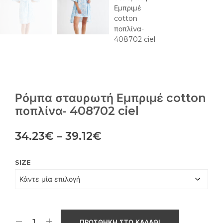
Ρόμπα σταυρωτή Εμπριμέ cotton
ποπλίνα- 408702 ciel
Price
34.23
€
–
39.12
€
range:
SIZE
34.23€
through
39.12€
ΠΡΟΣΘΉΚΗ ΣΤΟ ΚΑΛΆΘΙ