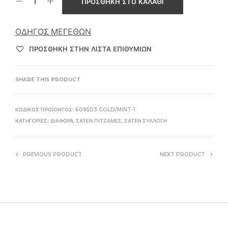
ΠΡΟΣΘΉΚΗ ΣΤΟ ΚΑΛΆΘΙ
ΟΔΗΓΌΣ ΜΕΓΕΘΏΝ
ΠΡΌΣΘΉΚΗ ΣΤΗΝ ΛΊΣΤΑ ΕΠΙΘΥΜΙΏΝ
SHARE THIS PRODUCT
ΚΩΔΙΚΌΣ ΠΡΟΪΌΝΤΟΣ:
609503 GOLD/MINT-1
ΚΑΤΗΓΟΡΊΕΣ:
ΔΙΆΦΟΡΑ
,
ΣΑΤΈΝ ΠΙΤΖΆΜΕΣ
,
ΣΑΤΈΝ ΣΥΛΛΟΓΉ
PREVIOUS PRODUCT
NEXT PRODUCT