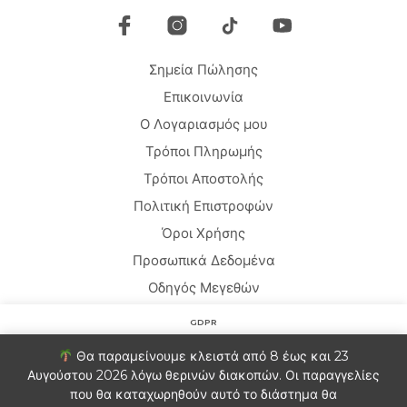
Σημεία Πώλησης
Επικοινωνία
Ο Λογαριασμός μου
Τρόποι Πληρωμής
Τρόποι Αποστολής
Πολιτική Επιστροφών
Όροι Χρήσης
Προσωπικά Δεδομένα
Οδηγός Μεγεθών
GDPR
Copyright © 2020 HARMONY HOMEWEAR
Στον ιστότοπο χρησιμοποιούμε cookies για να βελτιώσουμε
Θα παραμείνουμε κλειστά από 8 έως και 23
την εμπειρία σας. Θα υποθέσουμε ότι είστε εντάξει με αυτό.
Αυγούστου 2026 λόγω θερινών διακοπών. Οι παραγγελίες
Αν θέλετε μπορείτε να εξαιρεθείτε.
Πληροφορίες
που θα καταχωρηθούν αυτό το διάστημα θα