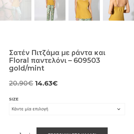
Σατέν Πιτζάμα με ράντα και
Floral παντελόνι – 609503
gold/mint
Original
Η
20.90
€
14.63
€
price
τρέχουσα
SIZE
was:
τιμή
20.90€.
είναι:
14.63€.