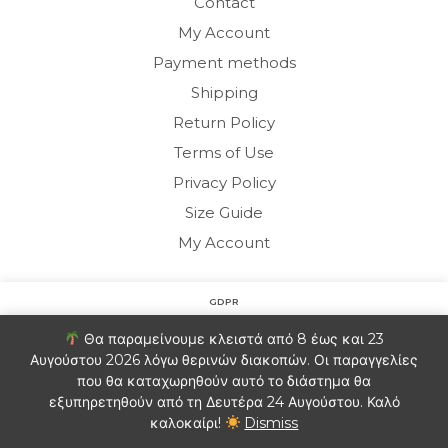
Contact
My Account
Payment methods
Shipping
Return Policy
Terms of Use
Privacy Policy
Size Guide
My Account
Copyright © 2020 HARMONY HOMEWEAR
GDPR
Στον ιστότοπο χρησιμοποιούμε cookies για να βελτιώσουμε
Θα παραμείνουμε κλειστά από 8 έως και 23
την εμπειρία σας. Θα υποθέσουμε ότι είστε εντάξει με αυτό.
Αυγούστου 2026 λόγω θερινών διακοπών. Οι παραγγελίες
Ελληνικα
(
Greek
)
English
Αν θέλετε μπορείτε να εξαιρεθείτε.
Πληροφορίες
που θα καταχωρηθούν αυτό το διάστημα θα
εξυπηρετηθούν από τη Δευτέρα 24 Αυγούστου. Καλό
Ρυθμίσεις Cookie
ΑΠΟΔΟΧΗ
καλοκαίρι!
Dismiss