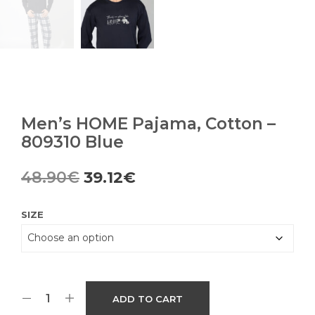
Men’s HOME Pajama, Cotton –
809310 Blue
Original
Current
48.90
€
39.12
€
price
price
SIZE
was:
is:
48.90€.
39.12€.
ADD TO CART