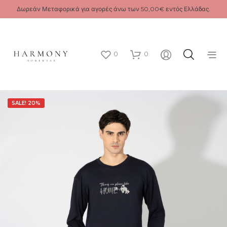
Δωρεάν Μεταφορικά για αγορές άνω των 50,00€ εντός Ελλάδας.
0
0
SALE! 20%