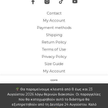
the
pro
product
pag
Contact
page
My Account
Payment methods
Shipping
Return Policy
Terms of Use
Privacy Policy
Size Guide
My Account
GDPR
Copyright © 2020 HARMONY HOMEWEAR
Στον ιστότοπο χρησιμοποιούμε cookies για να βελτιώσουμε
Θα παραμείνουμε κλειστά από 8 έως και 23
την εμπειρία σας. Θα υποθέσουμε ότι είστε εντάξει με αυτό.
Αυγούστου 2026 λόγω θερινών διακοπών. Οι παραγγελίες
Αν θέλετε μπορείτε να εξαιρεθείτε.
Πληροφορίες
που θα καταχωρηθούν αυτό το διάστημα θα
Ελληνικα
(
Greek
)
English
εξυπηρετηθούν από τη Δευτέρα 24 Αυγούστου. Καλό
Ρυθμίσεις Cookie
ΑΠΟΔΟΧΗ