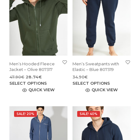
Men’s Hooded Fleece
Men’s Sweatpants with
Jacket – Olive 807317
Elastic – Blue 807319
Original
Current
47.90
€
28.74
€
34.90
€
price
price
This
This
SELECT OPTIONS
SELECT OPTIONS
was:
is:
product
pro
QUICK VIEW
QUICK VIEW
47.90€.
28.74€.
has
has
multiple
mult
variants.
vari
SALE! 20%
SALE! 40%
The
The
options
opti
may
may
be
be