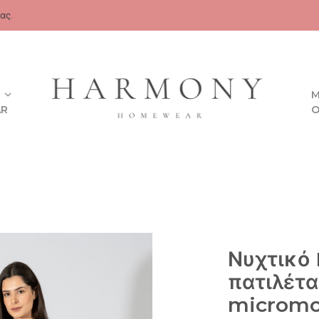
ας.
M
AR
O
Νυχτικό 
πατιλέτα
micromo