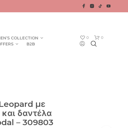
0
0
EN’S COLLECTION
FFERS
B2B
Leopard με
N
 και δαντέλα
O
P
dal – 309803
R
O