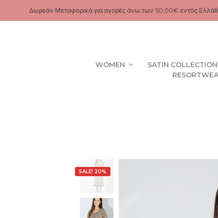
Δωρεάν Μεταφορικά για αγορές άνω των 50,00€ εντός Ελλάδ
WOMEN
SATIN COLLECTION
RESORTWE
SALE! 20%