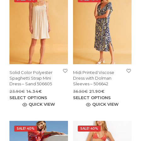
Solid Color Polyester
Midi Printed Viscose
Spaghetti Strap Mini
Dress with Dolman
Dress – Sand 506605
Sleeves – 506642
Original
Current
Original
Current
23.90
€
14.34
€
36.50
€
21.90
€
price
price
This
price
price
This
SELECT OPTIONS
SELECT OPTIONS
was:
is:
was:
is:
product
pro
QUICK VIEW
QUICK VIEW
23.90€.
14.34€.
36.50€.
21.90€.
has
has
multiple
mult
variants.
vari
SALE! 40%
SALE! 40%
The
The
options
opti