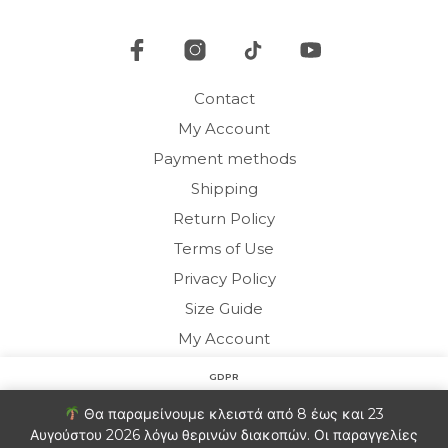
chosen
on
on
the
the
pro
product
pag
Contact
page
My Account
Payment methods
Shipping
Return Policy
Terms of Use
Privacy Policy
Size Guide
My Account
GDPR
Copyright © 2020 HARMONY HOMEWEAR
Στον ιστότοπο χρησιμοποιούμε cookies για να βελτιώσουμε
Θα παραμείνουμε κλειστά από 8 έως και 23
την εμπειρία σας. Θα υποθέσουμε ότι είστε εντάξει με αυτό.
Αυγούστου 2026 λόγω θερινών διακοπών. Οι παραγγελίες