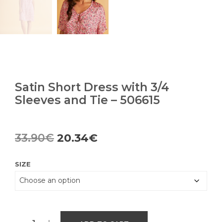
Satin Short Dress with 3/4
Sleeves and Tie – 506615
Original
Current
33.90
€
20.34
€
price
price
SIZE
was:
is:
33.90€.
20.34€.