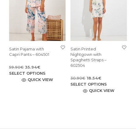
cho
on
on
the
the
product
pro
page
pag
Satin Pajama with
Satin Printed
Capri Pants – 604501
Nightgown with
Spaghetti Straps –
602504
Original
Current
59.90
€
35.94
€
price
price
This
SELECT OPTIONS
Original
Current
30.90
€
18.54
€
was:
is:
product
QUICK VIEW
price
price
This
59.90€.
35.94€.
SELECT OPTIONS
has
was:
is:
pro
QUICK VIEW
multiple
30.90€.
18.54€.
has
variants.
mult
The
vari
options
The
may
opti
be
may
chosen
be