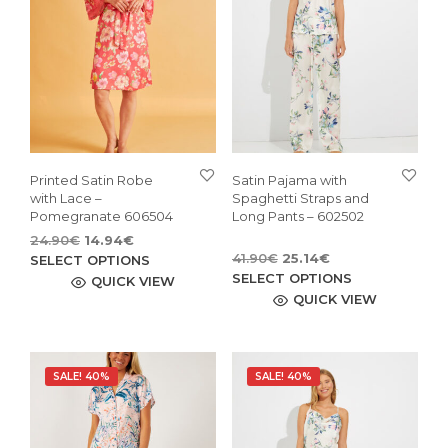
Printed Satin Robe
Satin Pajama with
with Lace –
Spaghetti Straps and
Pomegranate 606504
Long Pants – 602502
Original
Current
24.90
€
14.94
€
Original
Current
price
price
This
41.90
€
25.14
€
SELECT OPTIONS
price
price
This
was:
is:
SELECT OPTIONS
product
QUICK VIEW
was:
is:
24.90€.
14.94€.
pro
QUICK VIEW
has
41.90€.
25.14€.
has
multiple
mult
variants.
vari
The
SALE! 40%
SALE! 40%
The
options
opti
may
may
be
be
chosen